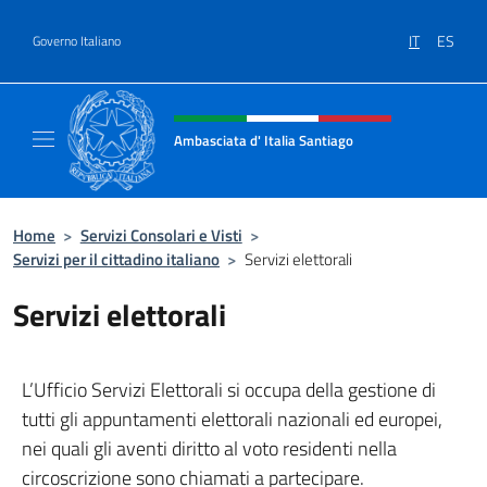
Salta al contenuto
IT
ES
Governo Italiano
Intestazione sito, social e menù
Ambasciata d' Italia Santiago
Il nuovo sito Ambasciata d'Italia a Santiago
Home
>
Servizi Consolari e Visti
>
Servizi per il cittadino italiano
>
Servizi elettorali
Servizi elettorali
L’Ufficio Servizi Elettorali si occupa della gestione di
tutti gli appuntamenti elettorali nazionali ed europei,
nei quali gli aventi diritto al voto residenti nella
circoscrizione sono chiamati a partecipare.