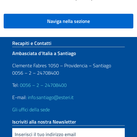
Naviga nella sezione
Sezione footer
Recapiti e Contatti
Ambasciata d’Italia a Santiago
Clemente Fabres 1050 – Providencia – Santiago
0056 – 2 – 24708400
Tel:
0056 – 2 – 24708400
E-mail:
info.santiago@esteri.it
Gli uffici della sede
Iscriviti alla nostra Newsletter
Inserisci la tua email