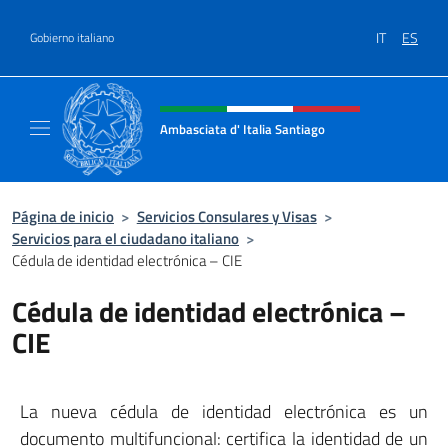
Saltar al contenido
IT
ES
Gobierno italiano
Encabezado del sitio web, redes
Ambasciata d' Italia Santiago
Il nuovo sito Ambasciata d'Italia a Santiago
Página de inicio
>
Servicios Consulares y Visas
>
Servicios para el ciudadano italiano
>
Cédula de identidad electrónica – CIE
Cédula de identidad electrónica –
CIE
La nueva cédula de identidad electrónica es un
documento multifuncional: certifica la identidad de un