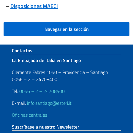
–
Disposiciones MAECI
Navegar en la sección
Sezione footer
Contactos
La Embajada de Italia en Santiago
Clemente Fabres 1050 – Providencia – Santiago
0056 – 2 – 24708400
Tel:
0056 – 2 – 24708400
E-mail:
info.santiago@esteri.it
Oficinas centrales
Suscríbase a nuestro Newsletter