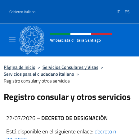
Saltar al contenido
IT
ES
Gobierno italiano
Encabezado del sitio web, redes
Ambasciata d' Italia Santiago
Il nuovo sito Ambasciata d'Italia a Santiago
Página de inicio
>
Servicios Consulares y Visas
>
Servicios para el ciudadano italiano
>
Registro consular y otros servicios
Registro consular y otros servicios
22/07/2026 –
DECRETO DE DESIGNACIÓN
Está disponible en el siguiente enlace:
decreto n.