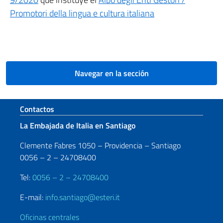
Promotori della lingua e cultura italiana
Navegar en la sección
Sezione footer
Contactos
La Embajada de Italia en Santiago
Clemente Fabres 1050 – Providencia – Santiago
0056 – 2 – 24708400
Tel:
0056 – 2 – 24708400
E-mail:
info.santiago@esteri.it
Oficinas centrales