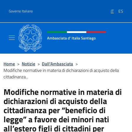
Salta al contenuto
IT
ES
Governo Italiano
Intestazione sito, social e menù
Ambasciata d' Italia Santiago
Il nuovo sito Ambasciata d'Italia a Santiago
Home
>
Notizie
>
Dall’Ambasciata
>
Modifiche normative in materia di dichiarazioni di acquisto della
cittadinanza...
Modifiche normative in materia di
dichiarazioni di acquisto della
cittadinanza per “beneficio di
legge” a favore dei minori nati
all’estero figli di cittadini per