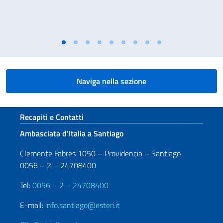
Naviga nella sezione
Sezione footer
Recapiti e Contatti
Ambasciata d’Italia a Santiago
Clemente Fabres 1050 – Providencia – Santiago
0056 – 2 – 24708400
Tel:
0056 – 2 – 24708400
E-mail:
info.santiago@esteri.it