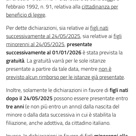
febbraio 1992, n. 91, relativa alla
cittadinanza per
beneficio di legge
.
Per dette dichiarazioni, sia relative ai
figli nati
successivamente al 24/05/2025
, sia relative ai
figli
minorenni al 24/05/2025
,
presentate
successivamente al 01/01/2026
è stata prevista la
gratuità
. La gratuità varrà per le sole istanze
presentate a partire da tale data, mentre
non è
previsto alcun rimborso per le istanze già presentate
.
Inoltre, solamente le dichiarazioni in favore di
figli
nati
dopo il 24/05/2025
possono essere presentate entro
tre anni
(e non più entro un anno) dalla nascita del
minore o dalla data successiva in cui è stabilita la
filiazione, anche adottiva, da cittadino italiano.
Invece, le dichiarazioni in favore di figli
minorenni alla