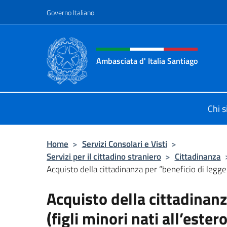
Salta al contenuto
Governo Italiano
Intestazione sito, social 
Ambasciata d' Italia Santiago
Il nuovo sito Ambasciata d'Italia a
Chi 
Home
>
Servizi Consolari e Visti
>
Servizi per il cittadino straniero
>
Cittadinanza
Acquisto della cittadinanza per “beneficio di legge” 
Acquisto della cittadinanz
(figli minori nati all’ester