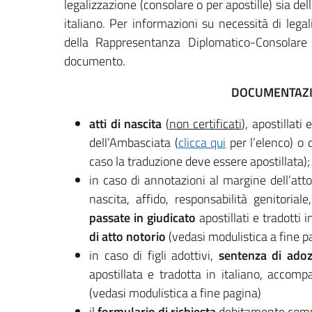
legalizzazione (consolare o per apostille) sia dell
italiano. Per informazioni su necessità di legali
della Rappresentanza Diplomatico-Consolare
documento.
DOCUMENTAZI
atti di nascita
(
non certificati
), apostillati
dell’Ambasciata (
clicca qui
per l’elenco) o 
caso la traduzione deve essere apostillata);
in caso di annotazioni al margine dell’atto
nascita, affido, responsabilità genitoria
passate in giudicato
apostillati e tradotti 
di atto notorio
(vedasi modulistica a fine p
in caso di figli adottivi,
sentenza di ado
apostillata e tradotta in italiano, accom
(vedasi modulistica a fine pagina)
il
formulario di richiesta
debitamente compil