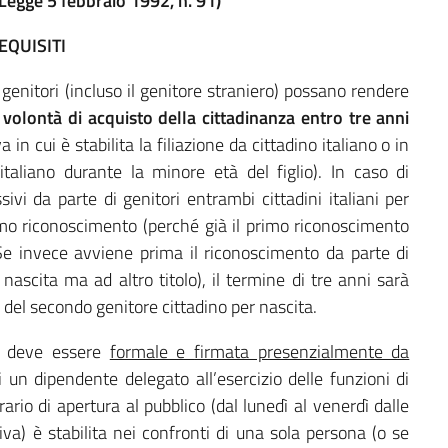
gge 5 febbraio 1992, n. 91)
EQUISITI
genitori (incluso il genitore straniero) possano rendere
 volontà di acquisto della cittadinanza
entro tre anni
 in cui è stabilita la filiazione da cittadino italiano o in
italiano durante la minore età del figlio). In caso di
ivi da parte di genitori entrambi cittadini italiani per
rimo riconoscimento (perché già il primo riconoscimento
Se invece avviene prima il riconoscimento da parte di
 nascita ma ad altro titolo), il termine di tre anni sarà
del secondo genitore cittadino per nascita.
e deve essere
formale e
firmata presenzialmente da
i un dipendente delegato all’esercizio delle funzioni di
rario di apertura al pubblico (dal lunedì al venerdì dalle
iva) è stabilita nei confronti di una sola persona (o se