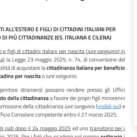
I ALL’ESTERO E FIGLI DI CITTADINI ITALIANI PER
 DI PIÙ CITTADINANZE (ES. ITALIANA E CILENA)
 e figli di cittadini italiani per nascita (
jure sanguinis
) in
na)
la Legge 23 maggio 2025, n. 74, di conversione del
ilità di acquistare la
cittadinanza italiana per beneficio
ttadino per nascita
o
iure sanguinis
.
enitore straniero) possano rendere presso gli Uffici
sto della cittadinanza
a favore dei propri figli minorenni
rasmissione della cittadinanza
iure sanguinis
(
visibili qui
) e
l’Ufficio Consolare competente entro il 27 marzo 2025.
igli nati dopo il 24 maggio 2025
ed uno
transitorio per i
gio 2025
. Per i figli che ricadono nel regime
ordinario
i