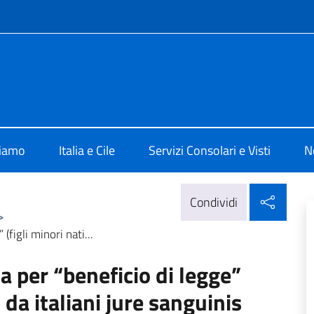
e menù
 Santiago
siamo
Italia e Cile
Servizi Consolari e Visti
N
Condi
Condividi
>
(figli minori nati...
a per “beneficio di legge”
o da italiani jure sanguinis