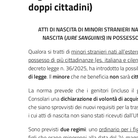
doppi cittadini)
ATTI DI NASCITA DI MINORI STRANIERI NAT
NASCITA (
JURE SANGUINIS
) IN POSSESSO
Qualora si tratti di
minori stranieri nati all’estero
possesso di più cittadinanze (es. italiana e cile
decreto legge n. 36/2025, ha introdotto la possib
di legge
. Il
minore
che ne beneficia
non
sarà
ci
La norma prevede che i genitori (incluso il g
Consolari una
dichiarazione di volontà di acqui
che siano sprovvisti dei nuovi requisiti per la t
i cui atti di nascita non siano stati ricevuti dal
Sono previsti
due regimi
: uno
ordinario per i f
figli che erano minorenni alla data del 24 mag