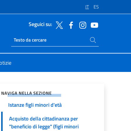
IT
ES
Seguici su:
Cerca nel sito
Ricerca sito live
otizie
Cittadinanza per discendenza -
vidi sui Social Network
Istanze di persone maggiorenni
NAVIGA NELLA SEZIONE
Cittadinanza per discendenza -
Istanze figli minori d'età
Acquisto della cittadinanza per
"beneficio di legge" (figli minori