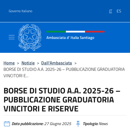
Salta al contenuto
IT
ES
Governo Italiano
Intestazione sito, social e menù
Ambasciata d' Italia Santiago
Il nuovo sito Ambasciata d'Italia a Santiago
Home
>
Notizie
>
Dall’Ambasciata
>
BORSE DI STUDIO A.A. 2025-26 – PUBBLICAZIONE GRADUATORIA
VINCITORI E...
BORSE DI STUDIO A.A. 2025-26 –
PUBBLICAZIONE GRADUATORIA
VINCITORI E RISERVE
Data pubblicazione:
27 Giugno 2025
Tipologia:
News