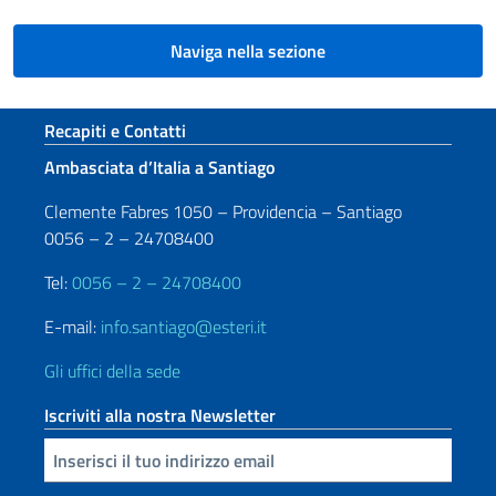
Naviga nella sezione
Sezione footer
Recapiti e Contatti
Ambasciata d’Italia a Santiago
Clemente Fabres 1050 – Providencia – Santiago
0056 – 2 – 24708400
Tel:
0056 – 2 – 24708400
E-mail:
info.santiago@esteri.it
Gli uffici della sede
Iscriviti alla nostra Newsletter
Inserisci la tua email