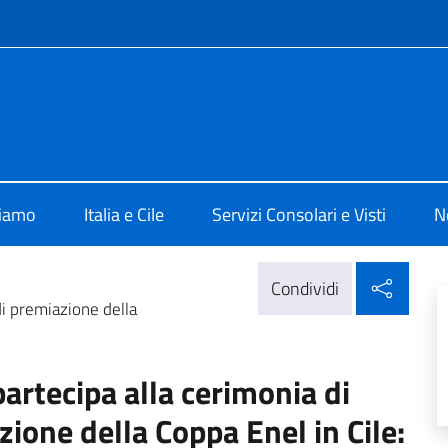
e menù
 Santiago
siamo
Italia e Cile
Servizi Consolari e Visti
N
Condi
Condividi
di premiazione della
partecipa alla cerimonia di
zione della Coppa Enel in Cile: