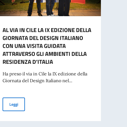
AL VIA IN CILE LA IX EDIZIONE DELLA
MESS
GIORNATA DEL DESIGN ITALIANO
DELL
CON UNA VISITA GUIDATA
VALE
ATTRAVERSO GLI AMBIENTI DELLA
Cari 
RESIDENZA D’ITALIA
dell’I
in Cile
Ha preso il via in Cile la IX edizione della
Giornata del Design Italiano nel...
ell’anno 2025
Leg
AL VIA IN CILE LA IX EDIZIONE DELLA GIORNATA DEL DESIGN 
Leggi
9° ANNIVERSARIO DEI CARABINEROS DE CHILE.