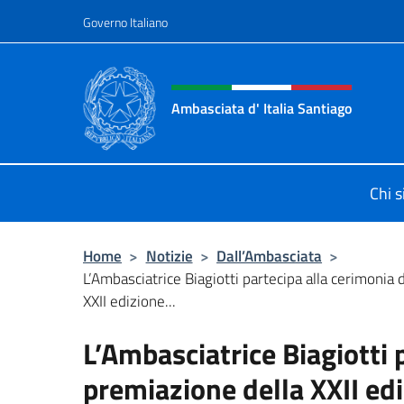
Salta al contenuto
Governo Italiano
Intestazione sito, social 
Ambasciata d' Italia Santiago
Il nuovo sito Ambasciata d'Italia a
Chi 
Home
>
Notizie
>
Dall’Ambasciata
>
L’Ambasciatrice Biagiotti partecipa alla cerimonia 
XXII edizione...
L’Ambasciatrice Biagiotti 
premiazione della XXII edi