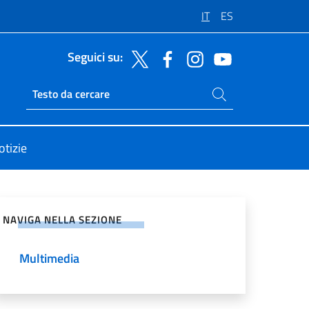
IT
ES
Seguici su:
Cerca nel sito
Ricerca sito live
otizie
vidi sui Social Network
NAVIGA NELLA SEZIONE
Multimedia