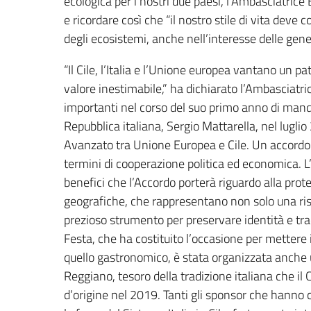
ecologica per i nostri due paesi, l’Ambasciatrice B
e ricordare così che “il nostro stile di vita deve 
degli ecosistemi, anche nell’interesse delle gene
“Il Cile, l’Italia e l’Unione europea vantano un p
valore inestimabile,” ha dichiarato l’Ambasciatr
importanti nel corso del suo primo anno di mandato
Repubblica italiana, Sergio Mattarella, nel lugli
Avanzato tra Unione Europea e Cile. Un accordo c
termini di cooperazione politica ed economica. L’
benefici che l’Accordo porterà riguardo alla prot
geografiche, che rappresentano non solo una ri
prezioso strumento per preservare identità e trad
Festa, che ha costituito l’occasione per mettere i
quello gastronomico, è stata organizzata anche
Reggiano, tesoro della tradizione italiana che i
d’origine nel 2019. Tanti gli sponsor che hanno c