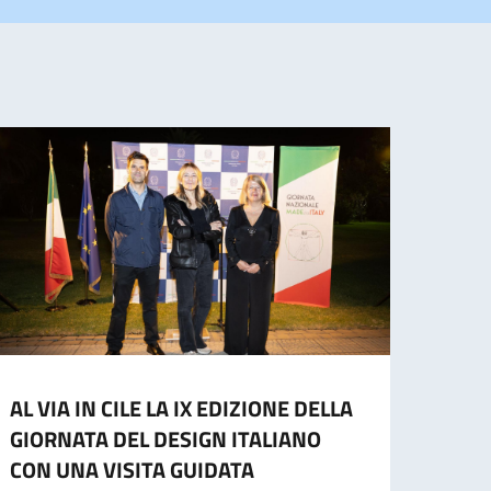
AL VIA IN CILE LA IX EDIZIONE DELLA
L’Amb
GIORNATA DEL DESIGN ITALIANO
alla 
CON UNA VISITA GUIDATA
XXII 