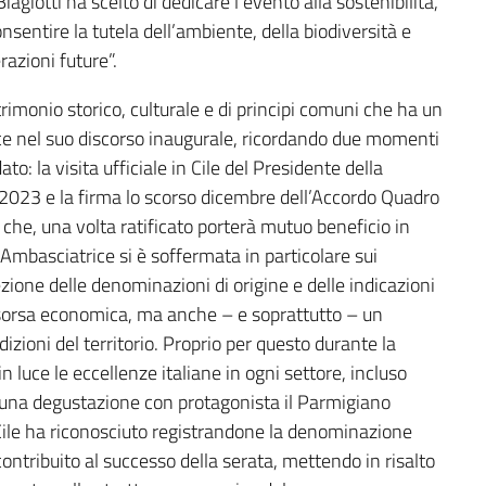
iagiotti ha scelto di dedicare l’evento alla sostenibilità,
consentire la tutela dell’ambiente, della biodiversità e
razioni future”.
atrimonio storico, culturale e di principi comuni che ha un
ice nel suo discorso inaugurale, ricordando due momenti
: la visita ufficiale in Cile del Presidente della
o 2023 e la firma lo scorso dicembre dell’Accordo Quadro
he, una volta ratificato porterà mutuo beneficio in
Ambasciatrice si è soffermata in particolare sui
ezione delle denominazioni di origine e delle indicazioni
sorsa economica, ma anche – e soprattutto – un
izioni del territorio. Proprio per questo durante la
n luce le eccellenze italiane in ogni settore, incluso
 una degustazione con protagonista il Parmigiano
l Cile ha riconosciuto registrandone la denominazione
ontribuito al successo della serata, mettendo in risalto