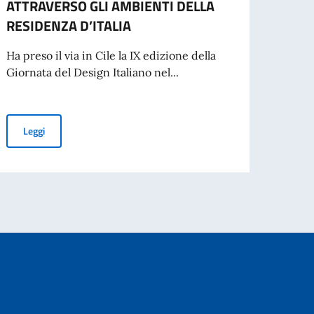
ATTRAVERSO GLI AMBIENTI DELLA
sport
RESIDENZA D’ITALIA
dell’
Ha preso il via in Cile la IX edizione della
Il 13 
Giornata del Design Italiano nel...
Cile, 
ell’anno 2025
cerimo
AL VIA IN CILE LA IX EDIZIONE DELLA GIORNATA DEL DESIGN 
Leggi
9° ANNIVERSARIO DEI CARABINEROS DE CHILE.
Leg