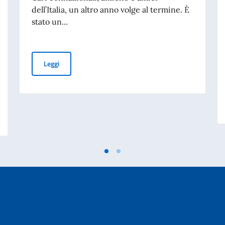
dell’Italia, un altro anno volge al termine. È
stato un...
Saluto dell’Ambasciatrice Valeria Biagiotti per la fine d
Leggi
 DELL’ARMA DEI CARABINIERI, GENERALE SALVATORE LUONGO, PER IL 9