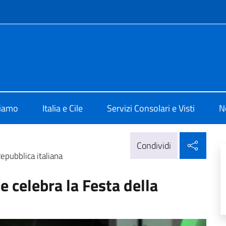
e menù
 Santiago
siamo
Italia e Cile
Servizi Consolari e Visti
N
Condi
Condividi
Repubblica italiana
le celebra la Festa della