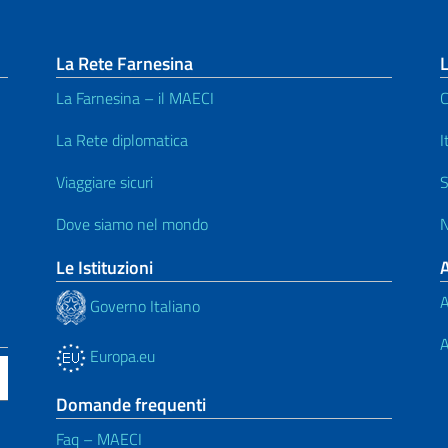
La Rete Farnesina
L
La Farnesina – il MAECI
C
La Rete diplomatica
I
Viaggiare sicuri
S
Dove siamo nel mondo
N
Le Istituzioni
A
Governo Italiano
A
Europa.eu
Domande frequenti
Faq – MAECI