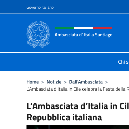
Salta al contenuto
Governo Italiano
Intestazione sito, social 
Ambasciata d' Italia Santiago
Il nuovo sito Ambasciata d'Italia a
Chi 
Home
>
Notizie
>
Dall’Ambasciata
>
L’Ambasciata d’Italia in Cile celebra la Festa della 
L’Ambasciata d’Italia in Ci
Repubblica italiana