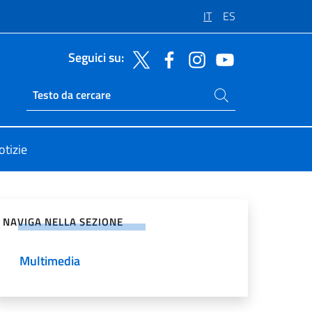
IT
ES
Seguici su:
Cerca nel sito
Ricerca sito live
otizie
vidi sui Social Network
NAVIGA NELLA SEZIONE
Multimedia