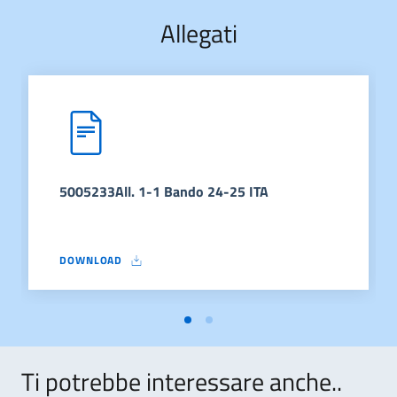
Allegati
5005233All. 1-1 Bando 24-25 ITA
DOWNLOAD
5005233ALL. 1-1 BANDO 24-25 ITA
Ti potrebbe interessare anche..