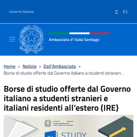
Salta al contenuto
IT
ES
Governo Italiano
Intestazione sito, social e menù
Ambasciata d' Italia Santiago
Il nuovo sito Ambasciata d'Italia a Santiago
Home
>
Notizie
>
Dall’Ambasciata
>
Borse di studio offerte dal Governo italiano a studenti stranieri...
Borse di studio offerte dal Governo
italiano a studenti stranieri e
italiani residenti all’estero (IRE)