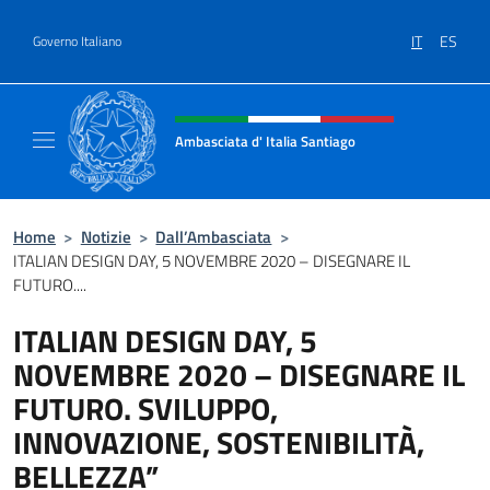
Salta al contenuto
IT
ES
Governo Italiano
Intestazione sito, social e menù
Ambasciata d' Italia Santiago
Il nuovo sito Ambasciata d'Italia a Santiago
Home
>
Notizie
>
Dall’Ambasciata
>
ITALIAN DESIGN DAY, 5 NOVEMBRE 2020 – DISEGNARE IL
FUTURO....
ITALIAN DESIGN DAY, 5
NOVEMBRE 2020 – DISEGNARE IL
FUTURO. SVILUPPO,
INNOVAZIONE, SOSTENIBILITÀ,
BELLEZZA”