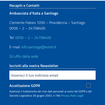
Sezione footer
Recapiti e Contatti
Ambasciata d’Italia a Santiago
Clemente Fabres 1050 – Providencia – Santiago
0056 – 2 – 24708400
Tel:
0056 – 2 – 24708400
E-mail:
info.santiago@esteri.it
Gli uffici della sede
Iscriviti alla nostra Newsletter
Inserisci la tua email
Accettazione GDPR
Autorizzo il trattamento dei miei dati personali ai sensi del GDPR e del
Decreto Legislativo 30 giugno 2003, n.196
Privacy
Note Legali