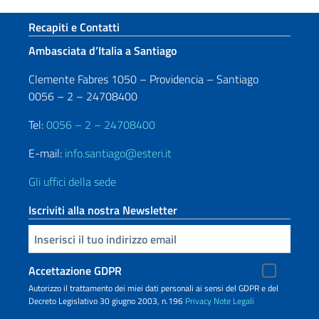
Sezione footer
Recapiti e Contatti
Ambasciata d’Italia a Santiago
Clemente Fabres 1050 – Providencia – Santiago
0056 – 2 – 24708400
Tel:
0056 – 2 – 24708400
E-mail:
info.santiago@esteri.it
Gli uffici della sede
Iscriviti alla nostra Newsletter
Inserisci la tua email
Accettazione GDPR
Autorizzo il trattamento dei miei dati personali ai sensi del GDPR e del
Decreto Legislativo 30 giugno 2003, n.196
Privacy
Note Legali