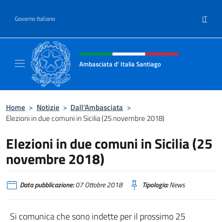
Salta al contenuto
IT
Governo Italiano
Intestazione sito, social e menù
Ambasciata d' Italia Santiago
Il nuovo sito Ambasciata d'Italia a Santiago
Home
>
Notizie
>
Dall’Ambasciata
>
Elezioni in due comuni in Sicilia (25 novembre 2018)
Elezioni in due comuni in Sicilia (25
novembre 2018)
Data pubblicazione:
07 Ottobre 2018
Tipologia:
News
Si comunica che sono indette per il prossimo 25