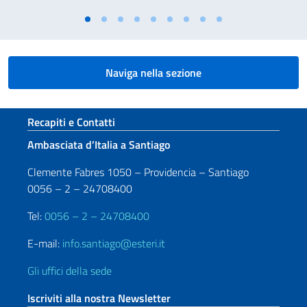
Naviga nella sezione
Sezione footer
Recapiti e Contatti
Ambasciata d’Italia a Santiago
Clemente Fabres 1050 – Providencia – Santiago
0056 – 2 – 24708400
Tel:
0056 – 2 – 24708400
E-mail:
info.santiago@esteri.it
Gli uffici della sede
Iscriviti alla nostra Newsletter