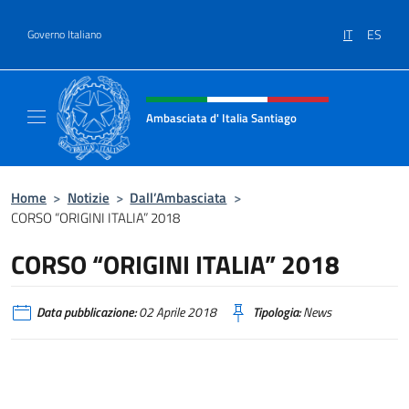
Salta al contenuto
IT
ES
Governo Italiano
Intestazione sito, social e menù
Ambasciata d' Italia Santiago
Il nuovo sito Ambasciata d'Italia a Santiago
Home
>
Notizie
>
Dall’Ambasciata
>
CORSO “ORIGINI ITALIA” 2018
CORSO “ORIGINI ITALIA” 2018
Data pubblicazione:
02 Aprile 2018
Tipologia:
News