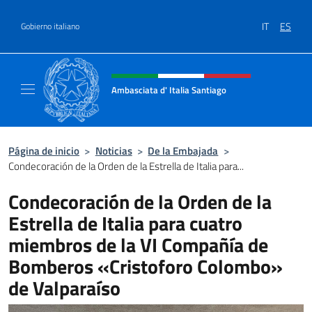
Saltar al contenido
IT
ES
Gobierno italiano
Encabezado del sitio web, redes
Ambasciata d' Italia Santiago
Il nuovo sito Ambasciata d'Italia a Santiago
Página de inicio
>
Noticias
>
De la Embajada
>
Condecoración de la Orden de la Estrella de Italia para...
Condecoración de la Orden de la
Estrella de Italia para cuatro
miembros de la VI Compañía de
Bomberos «Cristoforo Colombo»
de Valparaíso