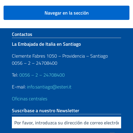
Navegar en la sección
Sezione footer
Contactos
La Embajada de Italia en Santiago
Clemente Fabres 1050 – Providencia – Santiago
0056 – 2 – 24708400
Tel:
0056 – 2 – 24708400
E-mail:
info.santiago@esteri.it
Oficinas centrales
Suscríbase a nuestro Newsletter
Inserta tu correo electronico