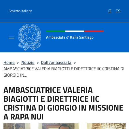
Salta al contenuto
IT
ES
Governo Italiano
Intestazione sito, social e menù
Ambasciata d' Italia Santiago
Il nuovo sito Ambasciata d'Italia a Santiago
Home
>
Notizie
>
Dall’Ambasciata
>
AMBASCIATRICE VALERIA BIAGIOTTI E DIRETTRICE IIC CRISTINA DI
GIORGIO IN...
AMBASCIATRICE VALERIA
BIAGIOTTI E DIRETTRICE IIC
CRISTINA DI GIORGIO IN MISSIONE
A RAPA NUI