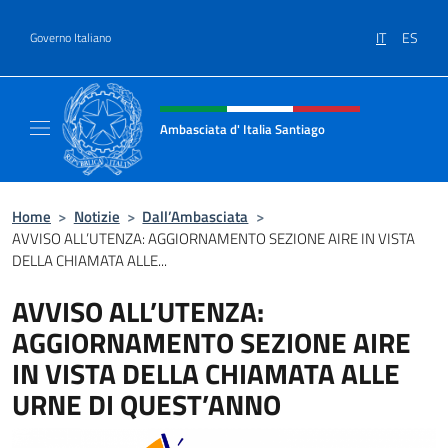
Salta al contenuto
IT
ES
Governo Italiano
Intestazione sito, social e menù
Ambasciata d' Italia Santiago
Il nuovo sito Ambasciata d'Italia a Santiago
Home
>
Notizie
>
Dall’Ambasciata
>
AVVISO ALL’UTENZA: AGGIORNAMENTO SEZIONE AIRE IN VISTA
DELLA CHIAMATA ALLE...
AVVISO ALL’UTENZA:
AGGIORNAMENTO SEZIONE AIRE
IN VISTA DELLA CHIAMATA ALLE
URNE DI QUEST’ANNO