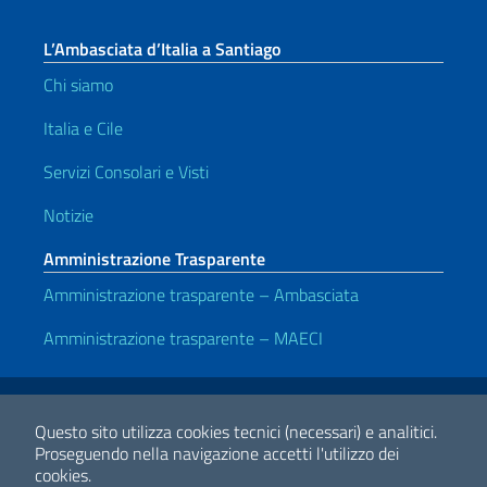
L’Ambasciata d’Italia a Santiago
Chi siamo
Italia e Cile
Servizi Consolari e Visti
Notizie
Amministrazione Trasparente
Amministrazione trasparente – Ambasciata
Amministrazione trasparente – MAECI
Link Utili
Note legali
Privacy e cookie policy
Dichiarazione di accessibilità
Questo sito utilizza cookies tecnici (necessari) e analitici.
Proseguendo nella navigazione accetti l'utilizzo dei
cookies.