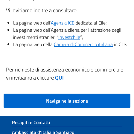
Vi invitiamo inoltre a consultare:
La pagina web dell’
Agenzia ICE
dedicata al Cile;
La pagina web dell’Agenzia cilena per l’attrazione degli
investimenti stranieri “
Investchile
“;
La pagina web della
Camera di Commercio italiana
in Cile.
Per richieste di assistenza economico e commerciale
vi invitiamo a cliccare
QUI
Naviga nella sezione
Sezione footer
Recapiti e Contatti
Ambasciata d’Italia a Santiago