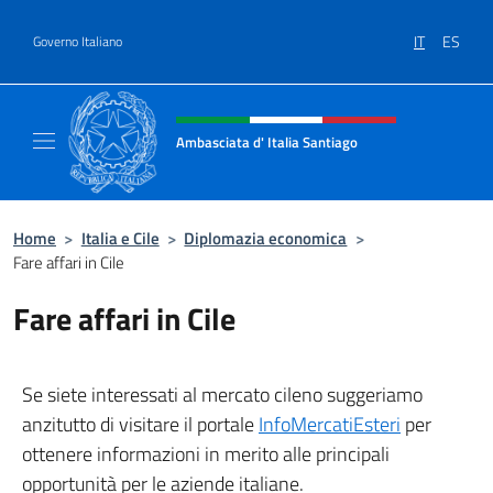
Salta al contenuto
IT
ES
Governo Italiano
Intestazione sito, social e menù
Ambasciata d' Italia Santiago
Il nuovo sito Ambasciata d'Italia a Santiago
Home
>
Italia e Cile
>
Diplomazia economica
>
Fare affari in Cile
Fare affari in Cile
Se siete interessati al mercato cileno suggeriamo
anzitutto di visitare il portale
InfoMercatiEsteri
per
ottenere informazioni in merito alle principali
opportunità per le aziende italiane.