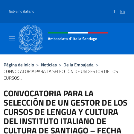
Saltar al contenido
IT
ES
Gobierno italiano
Encabezado del sitio web, redes
Ambasciata d' Italia Santiago
Il nuovo sito Ambasciata d'Italia a Santiago
Página de inicio
>
Noticias
>
De la Embajada
>
CONVOCATORIA PARA LA SELECCIÓN DE UN GESTOR DE LOS
CURSOS...
CONVOCATORIA PARA LA
SELECCIÓN DE UN GESTOR DE LOS
CURSOS DE LENGUA Y CULTURA
DEL INSTITUTO ITALIANO DE
CULTURA DE SANTIAGO – FECHA