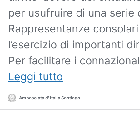
per usufruire di una serie d
Rappresentanze consolari 
l’esercizio di importanti dirit
Per facilitare i connaziona
AVVISO
Leggi tutto
ALL’UTENZA:
AGGIORNAMENTO
SEZIONE
Ambasciata d' Italia Santiago
AIRE
IN
VISTA
DELLA
CHIAMATA
ALLE
URNE