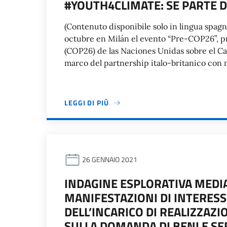
#YOUTH4CLIMATE: SE PARTE D
(Contenuto disponibile solo in lingua spagno
octubre en Milán el evento “Pre-COP26”, pr
(COP26) de las Naciones Unidas sobre el C
marco del partnership italo-britanico con 
LEGGI DI PIÙ
26 GENNAIO 2021
INDAGINE ESPLORATIVA MEDIA
MANIFESTAZIONI DI INTERESS
DELL’INCARICO DI REALIZZAZ
SULLA DOMANDA DI BENI E SER