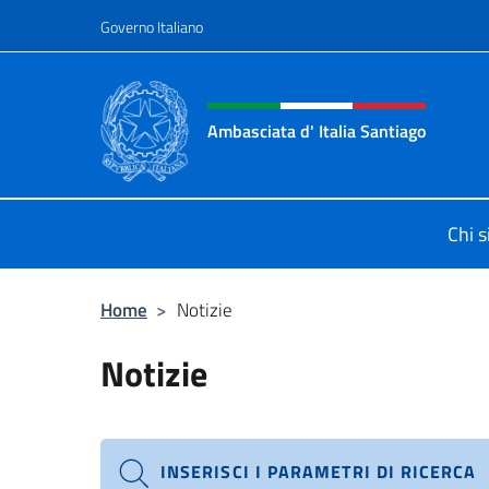
Salta al contenuto
Governo Italiano
Intestazione sito, social 
Ambasciata d' Italia Santiago
Il nuovo sito Ambasciata d'Italia a
Chi 
Home
>
Notizie
Notizie
INSERISCI I PARAMETRI DI RICERCA