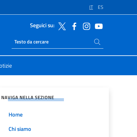
IT
ES
Seguici su:
Cerca nel sito
Ricerca sito live
otizie
vidi sui Social Network
NAVIGA NELLA SEZIONE
Home
Chi siamo