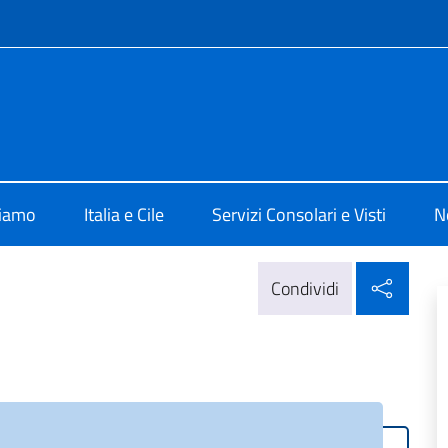
e menù
 Santiago
siamo
Italia e Cile
Servizi Consolari e Visti
N
Condi
Condividi