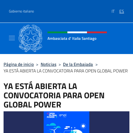
Saltar al contenido
IT
ES
Gobierno italiano
Encabezado del sitio web, redes
Ambasciata d' Italia Santiago
Il nuovo sito Ambasciata d'Italia a Santiago
Página de inicio
>
Noticias
>
De la Embajada
>
YA ESTÁ ABIERTA LA CONVOCATORIA PARA OPEN GLOBAL POWER
YA ESTÁ ABIERTA LA
CONVOCATORIA PARA OPEN
GLOBAL POWER