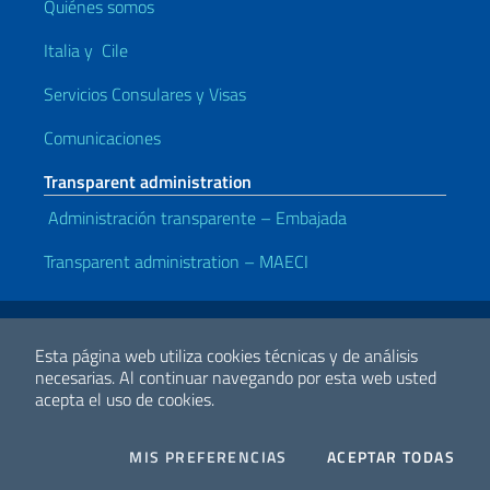
Quiénes somos
Italia y Cile
Servicios Consulares y Visas
Comunicaciones
Transparent administration
Administración transparente – Embajada
Transparent administration – MAECI
Enlaces útiles
Note legali
Privacy e cookie policy
Dichiarazione di accessibilità
Esta página web utiliza cookies técnicas y de análisis
necesarias.
Al continuar navegando por esta web usted
acepta el uso de cookies.
2026 Derechos de Autor Ministerio de Relaciones Exteriores y
Cooperación Internacional
COOKIES
I CO
MIS PREFERENCIAS
ACEPTAR TODAS
Facebook
Twitter
Whatsapp